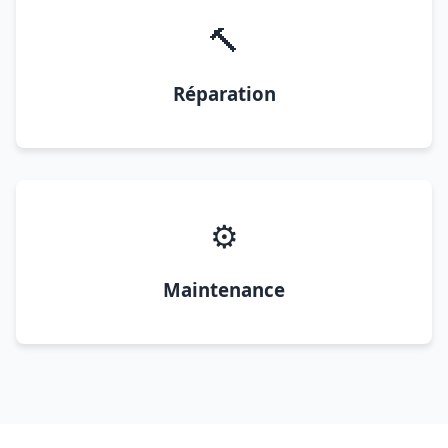
🔨
Réparation
⚙️
Maintenance