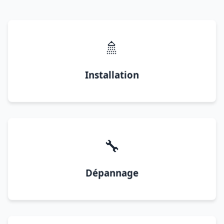
🚿
Installation
🔧
Dépannage