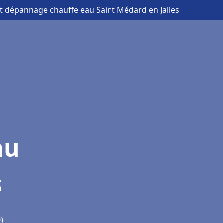
 et dépannage chauffe eau Saint Médard en Jalles
au
s
)