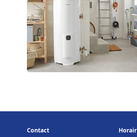
Contact
Horair