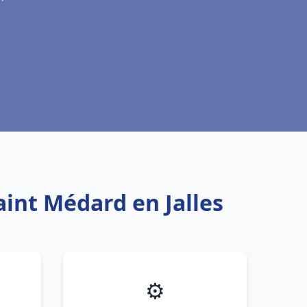
aint Médard en Jalles
⚙️