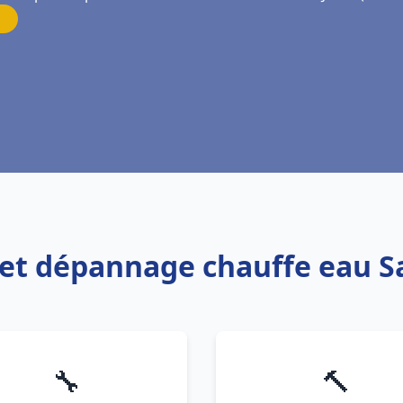
n et dépannage chauffe eau S
🔧
🔨