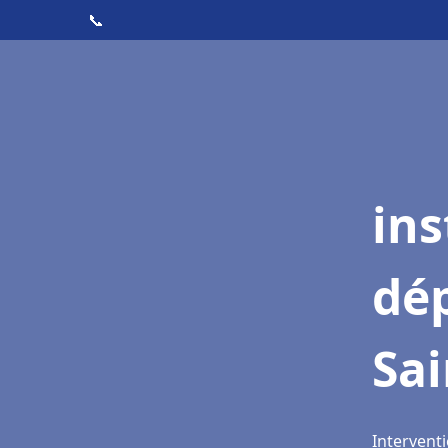
📞
ins
dé
Sai
Interventi