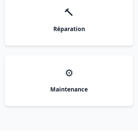
🔨
Réparation
⚙️
Maintenance