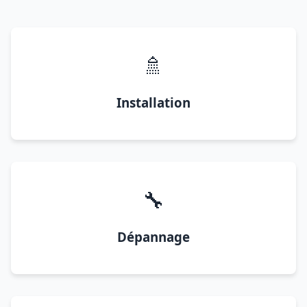
🚿
Installation
🔧
Dépannage