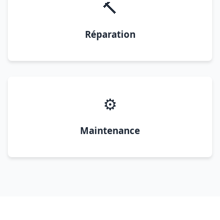
🔨
Réparation
⚙️
Maintenance