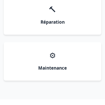
🔨
Réparation
⚙️
Maintenance