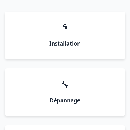
🚿
Installation
🔧
Dépannage