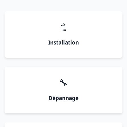
🚿
Installation
🔧
Dépannage