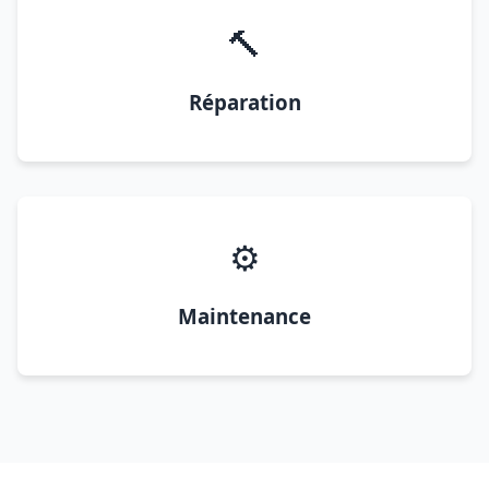
🔨
Réparation
⚙️
Maintenance