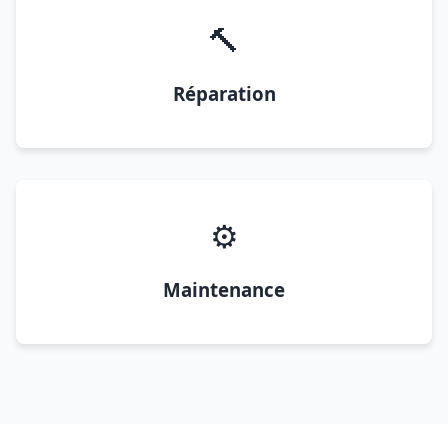
🔨
Réparation
⚙️
Maintenance