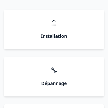
🚿
Installation
🔧
Dépannage