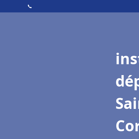
📞
ins
dé
Sai
Cor