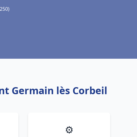
1250)
nt Germain lès Corbeil
⚙️