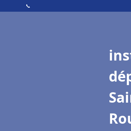
📞
ins
dé
Sai
Ro