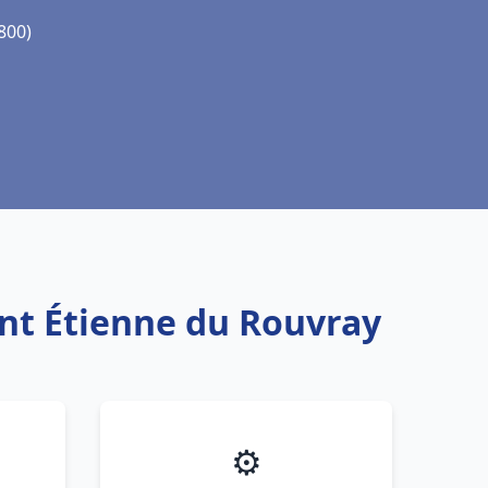
800)
int Étienne du Rouvray
⚙️