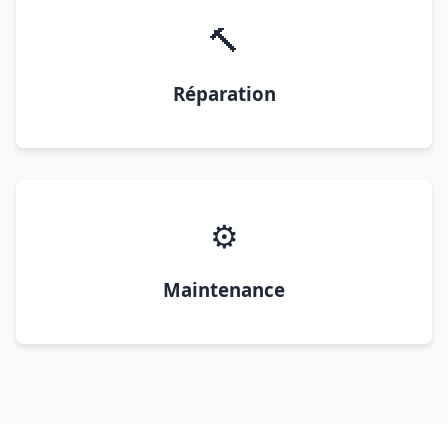
🔨
Réparation
⚙️
Maintenance