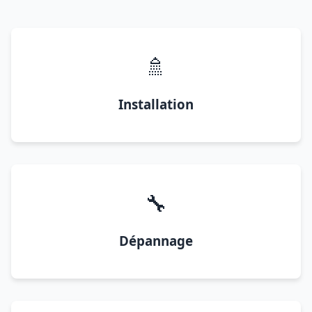
🚿
Installation
🔧
Dépannage