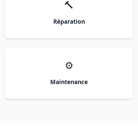
🔨
Réparation
⚙️
Maintenance