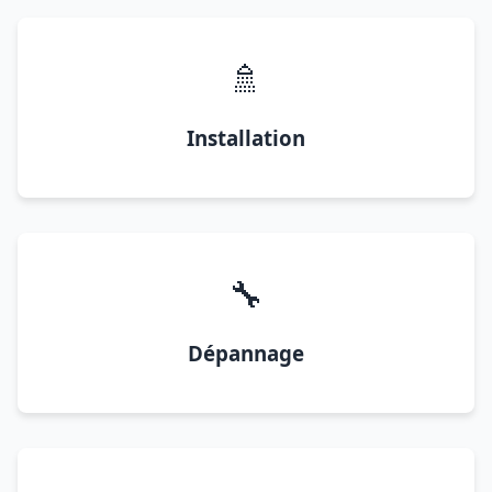
🚿
Installation
🔧
Dépannage