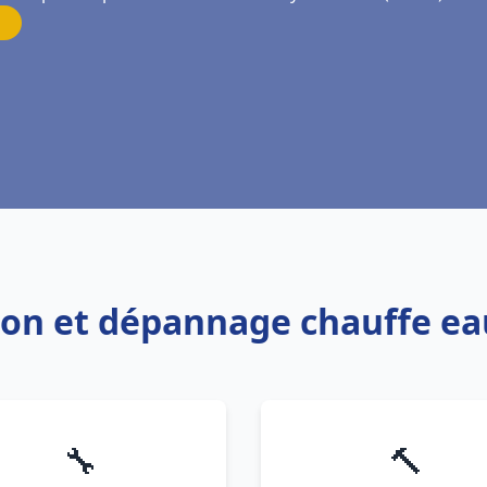
tion et dépannage chauffe e
🔧
🔨