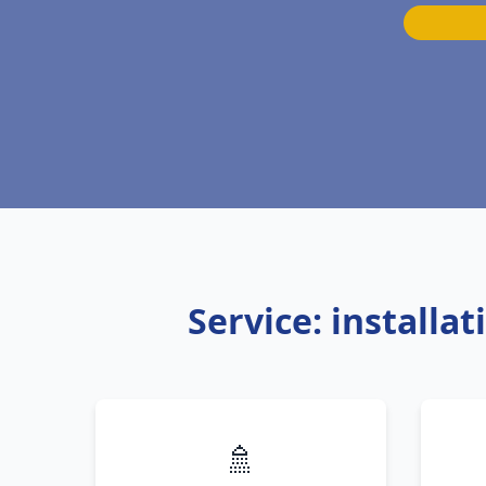
Service: installa
🚿