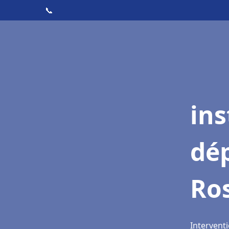
📞
ins
dé
Ros
Interventi