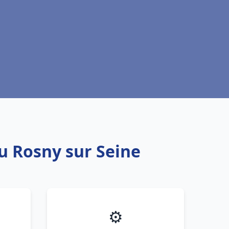
au Rosny sur Seine
⚙️