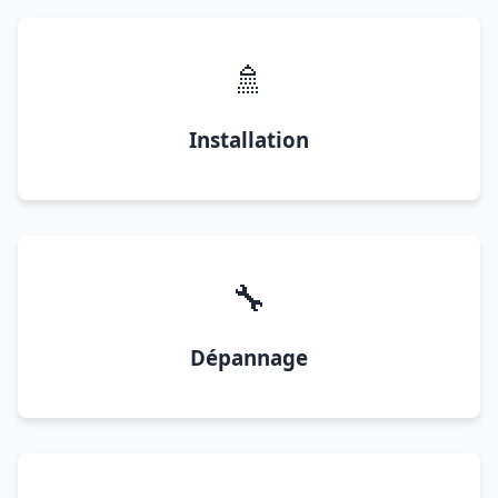
🚿
Installation
🔧
Dépannage