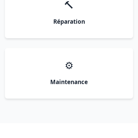
🔨
Réparation
⚙️
Maintenance