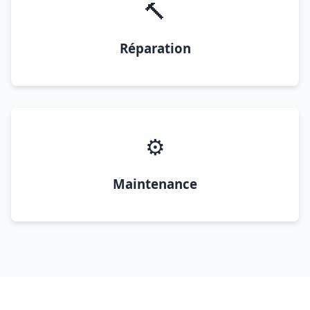
🔨
Réparation
⚙️
Maintenance