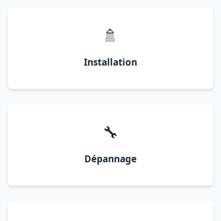
🚿
Installation
🔧
Dépannage