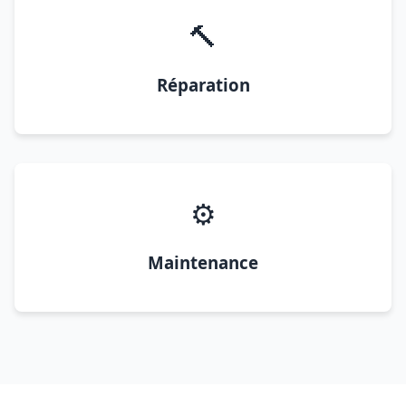
🔨
Réparation
⚙️
Maintenance