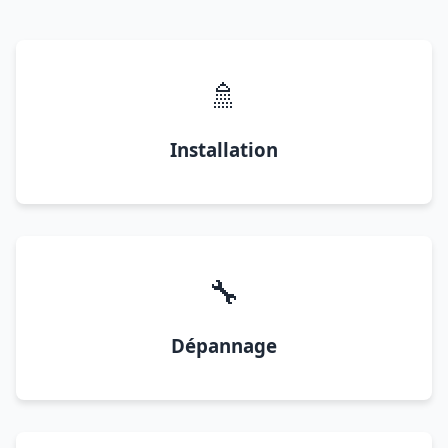
🚿
Installation
🔧
Dépannage