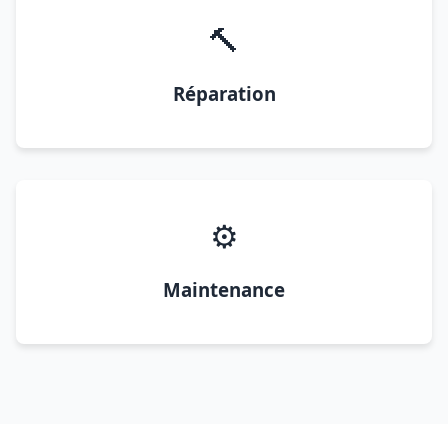
🔨
Réparation
⚙️
Maintenance