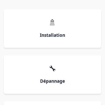
🚿
Installation
🔧
Dépannage