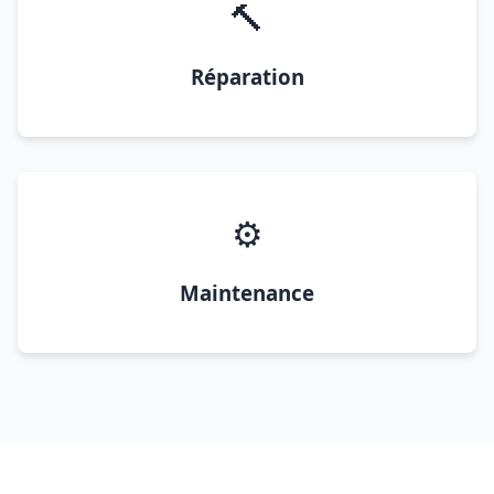
🔨
Réparation
⚙️
Maintenance