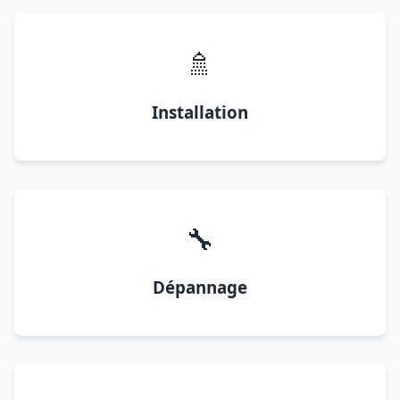
🚿
Installation
🔧
Dépannage