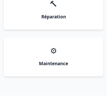
🔨
Réparation
⚙️
Maintenance