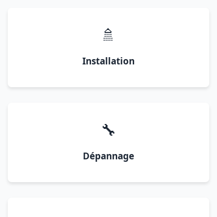
🚿
Installation
🔧
Dépannage