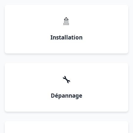
🚿
Installation
🔧
Dépannage