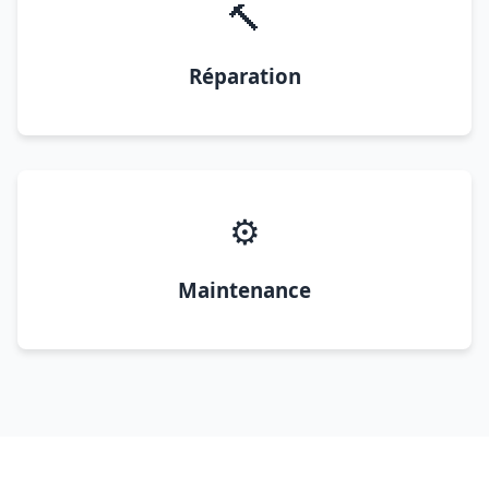
🔨
Réparation
⚙️
Maintenance