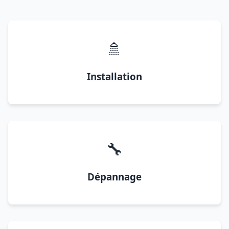
🚿
Installation
🔧
Dépannage