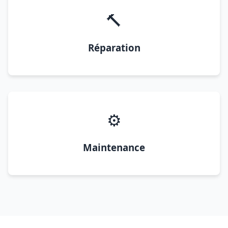
🔨
Réparation
⚙️
Maintenance