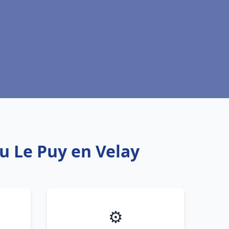
au Le Puy en Velay
⚙️