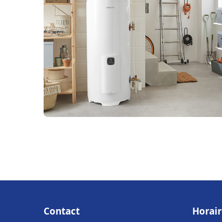
Contact
Horair