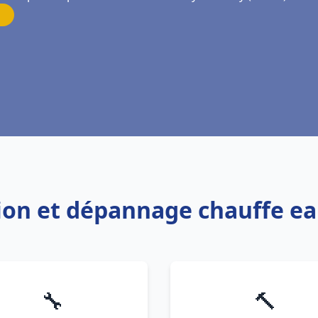
tion et dépannage chauffe e
🔧
🔨