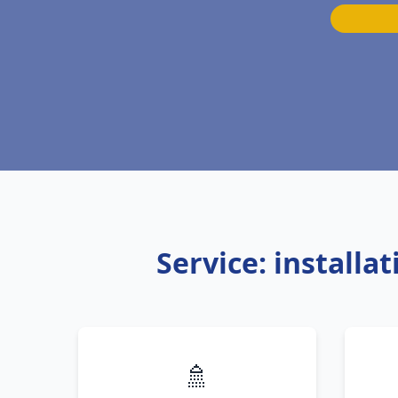
Service: installa
🚿