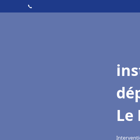
📞
ins
dé
Le 
Interventi