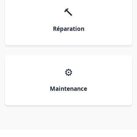
🔨
Réparation
⚙️
Maintenance