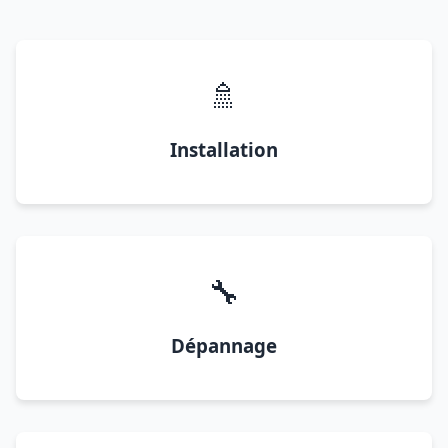
🚿
Installation
🔧
Dépannage