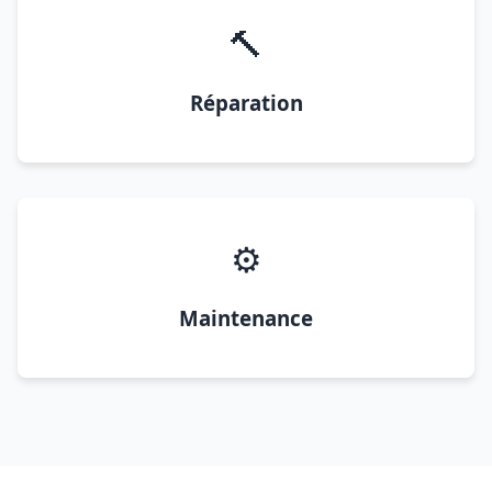
🔨
Réparation
⚙️
Maintenance