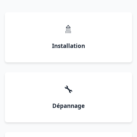
🚿
Installation
🔧
Dépannage