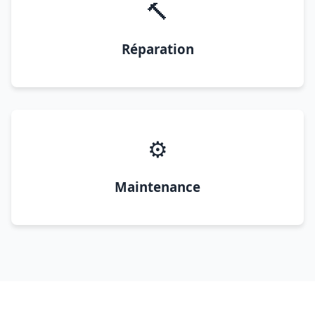
🔨
Réparation
⚙️
Maintenance