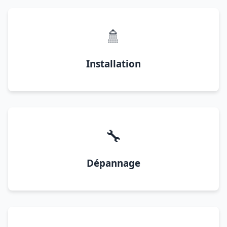
🚿
Installation
🔧
Dépannage