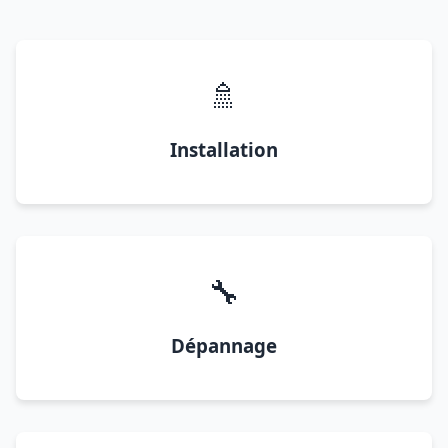
🚿
Installation
🔧
Dépannage