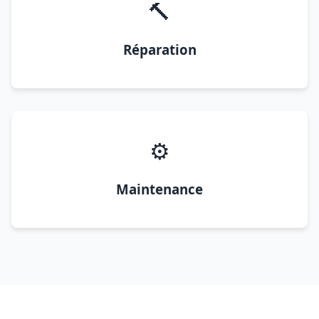
🔨
Réparation
⚙️
Maintenance