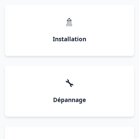
🚿
Installation
🔧
Dépannage