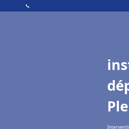
📞
ins
dé
Ple
Interventi