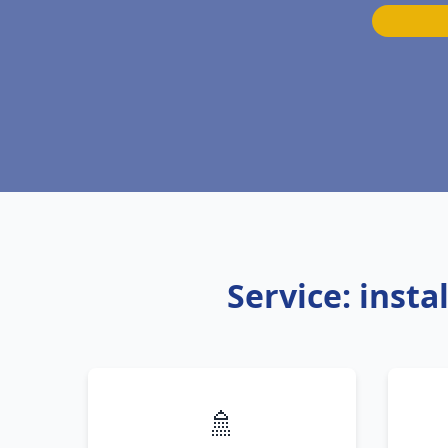
Service: inst
🚿