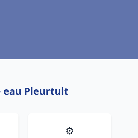
 eau Pleurtuit
⚙️