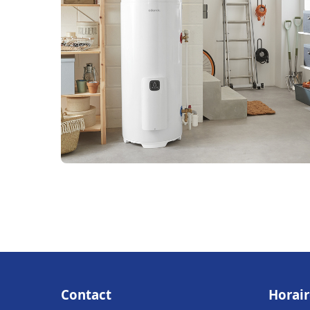
Contact
Horair