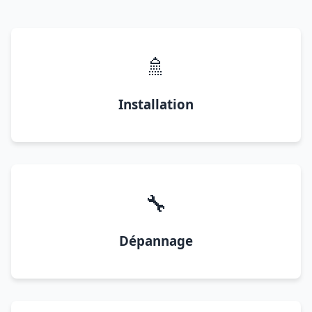
🚿
Installation
🔧
Dépannage