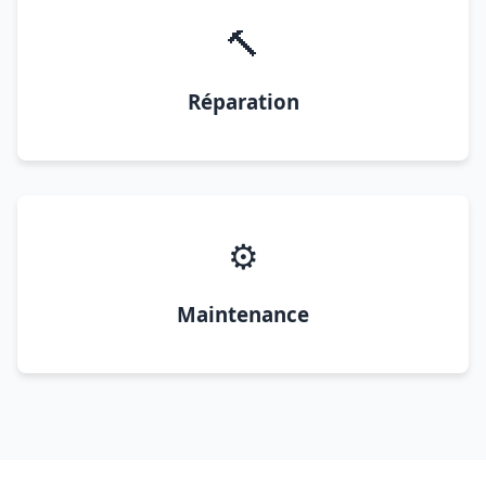
🔨
Réparation
⚙️
Maintenance