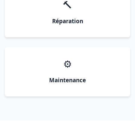
🔨
Réparation
⚙️
Maintenance