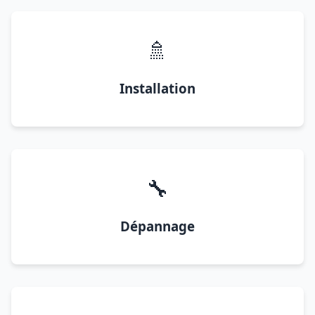
🚿
Installation
🔧
Dépannage