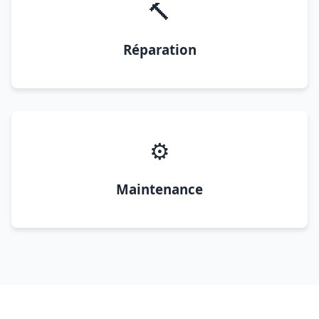
🔨
Réparation
⚙️
Maintenance