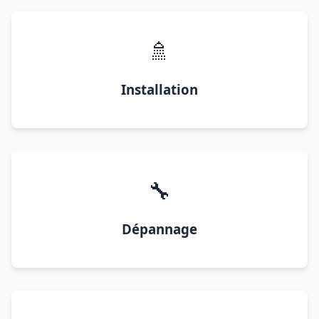
🚿
Installation
🔧
Dépannage