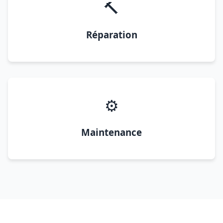
🔨
Réparation
⚙️
Maintenance