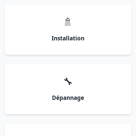
🚿
Installation
🔧
Dépannage