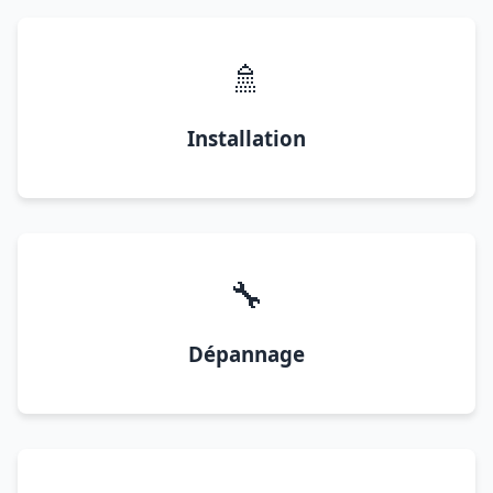
🚿
Installation
🔧
Dépannage