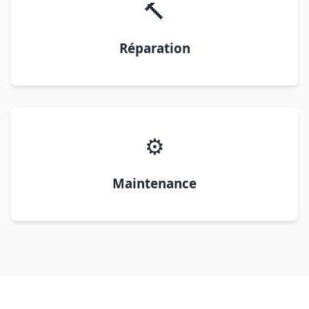
🔨
Réparation
⚙️
Maintenance