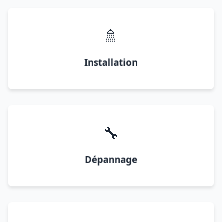
🚿
Installation
🔧
Dépannage