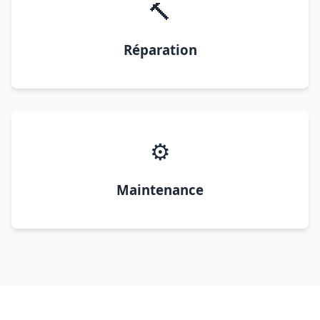
🔨
Réparation
⚙️
Maintenance