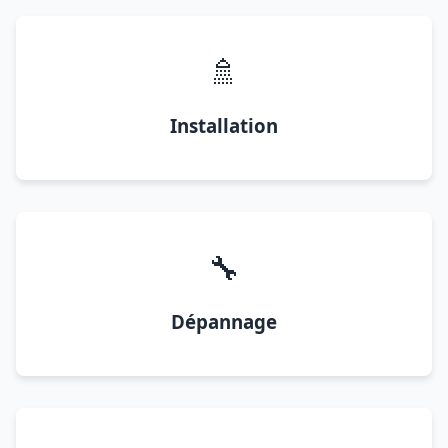
🚿
Installation
🔧
Dépannage