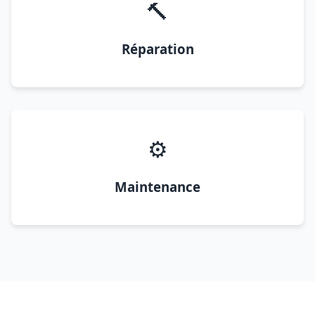
🔨
Réparation
⚙️
Maintenance