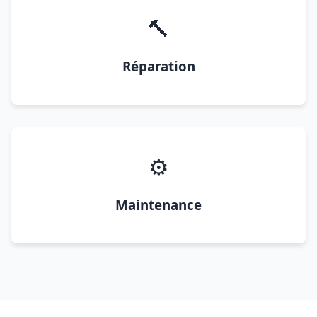
🔨
Réparation
⚙️
Maintenance