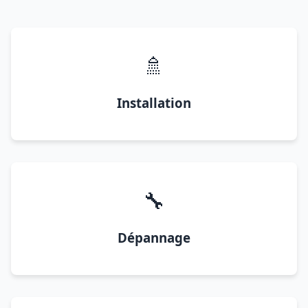
🚿
Installation
🔧
Dépannage