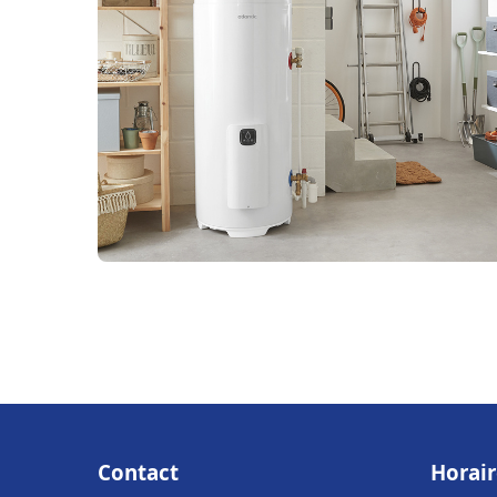
Contact
Horair