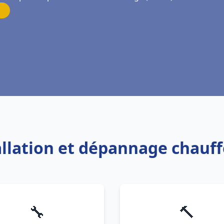
tallation et dépannage chauf
🔧
🔨