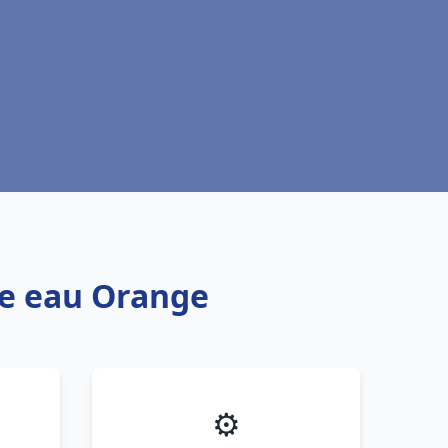
fe eau Orange
⚙️