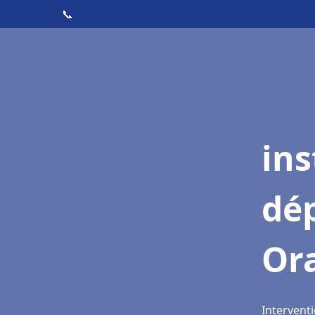
📞
ins
dé
Or
Intervent