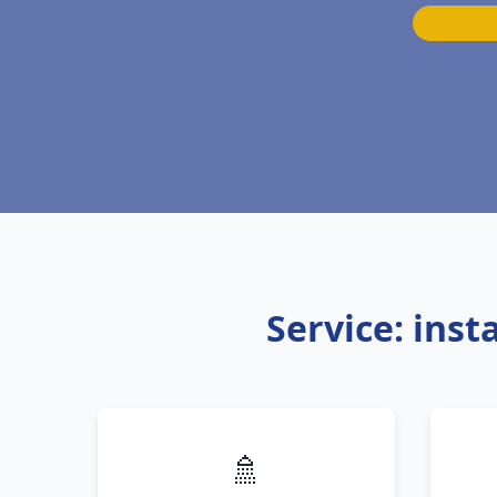
Service: ins
🚿