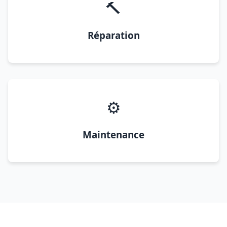
🔨
Réparation
⚙️
Maintenance