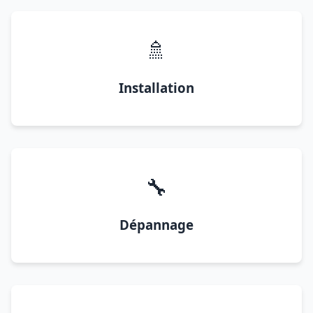
🚿
Installation
🔧
Dépannage