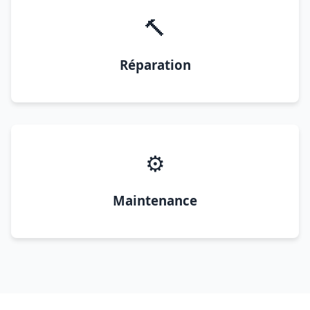
🔨
Réparation
⚙️
Maintenance