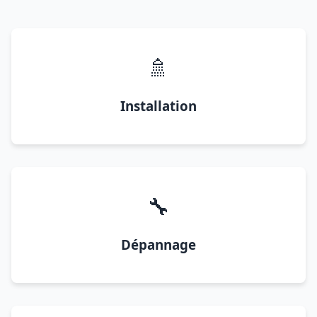
🚿
Installation
🔧
Dépannage