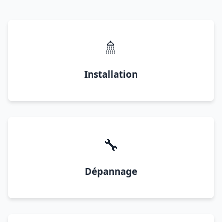
🚿
Installation
🔧
Dépannage