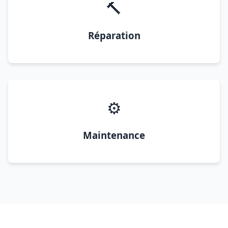
🔨
Réparation
⚙️
Maintenance