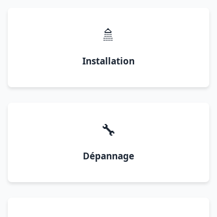
🚿
Installation
🔧
Dépannage