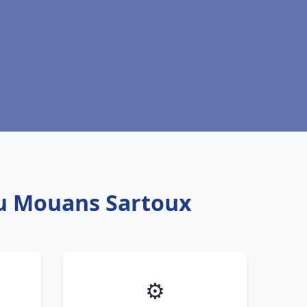
au Mouans Sartoux
⚙️