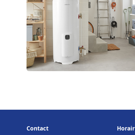
Contact
Horair