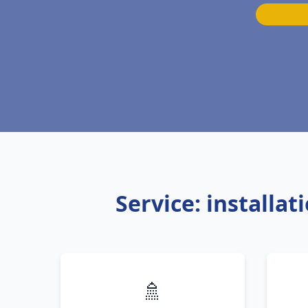
Service: install
🚿