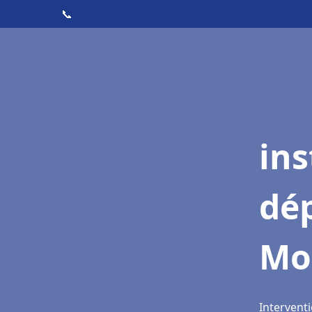
📞
ins
dé
Mo
Intervent