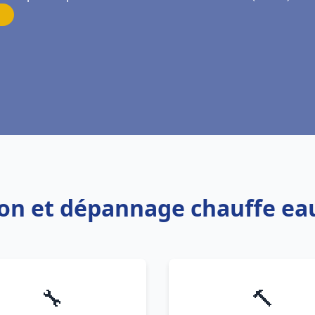
ation et dépannage chauffe e
🔧
🔨