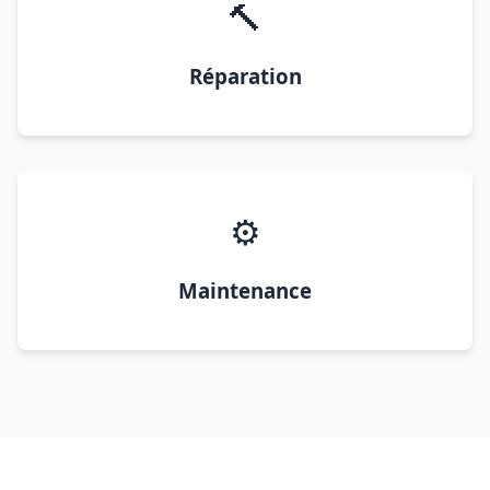
🔨
Réparation
⚙️
Maintenance