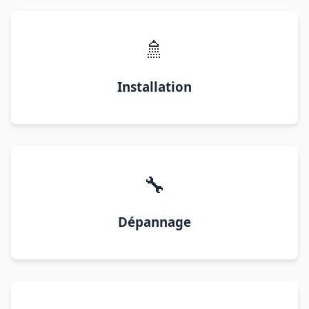
🚿
Installation
🔧
Dépannage