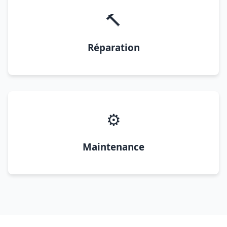
🔨
Réparation
⚙️
Maintenance