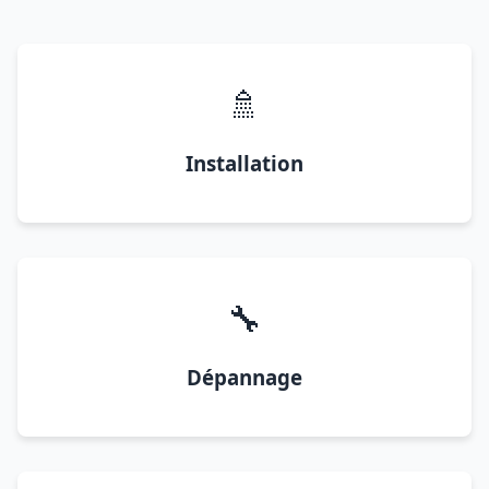
🚿
Installation
🔧
Dépannage