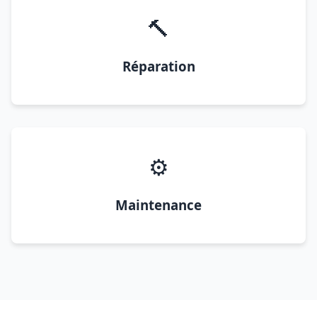
🔨
Réparation
⚙️
Maintenance