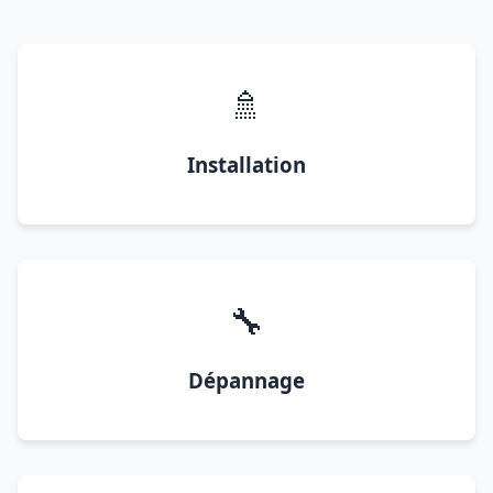
🚿
Installation
🔧
Dépannage