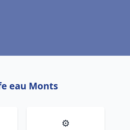
ffe eau Monts
⚙️