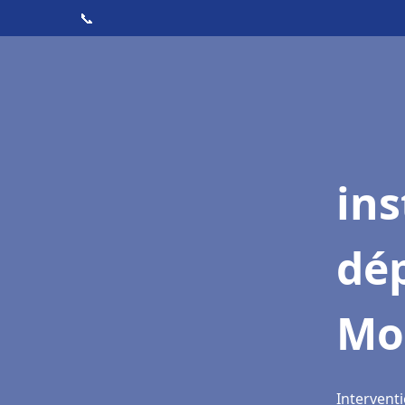
📞
ins
dé
Mo
Intervent