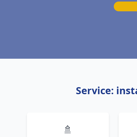
Service: ins
🚿