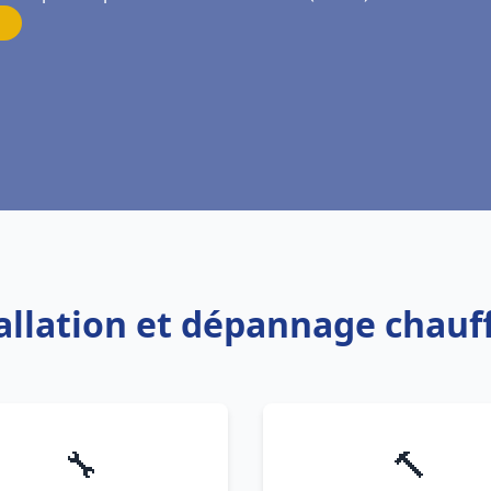
tallation et dépannage chau
🔧
🔨