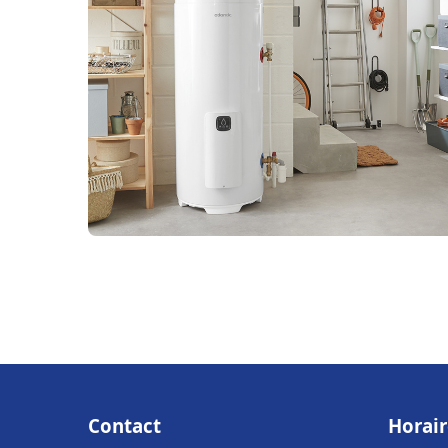
Contact
Horair