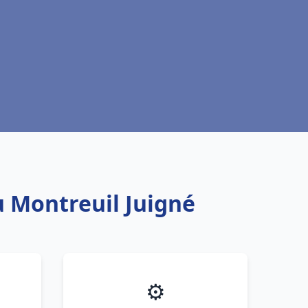
u Montreuil Juigné
⚙️