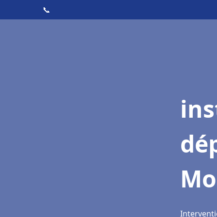
📞
ins
dé
Mon
Interventi