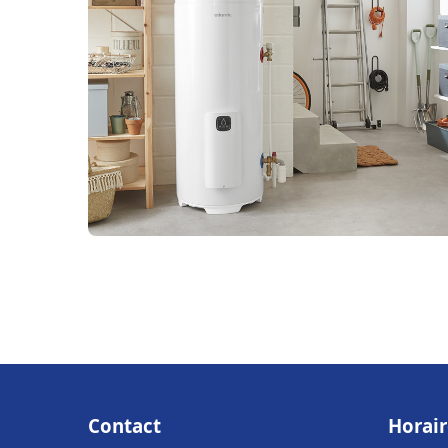
Contact
Horair