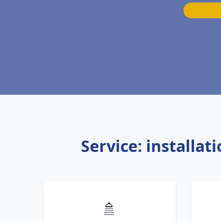
Service: installa
🚿