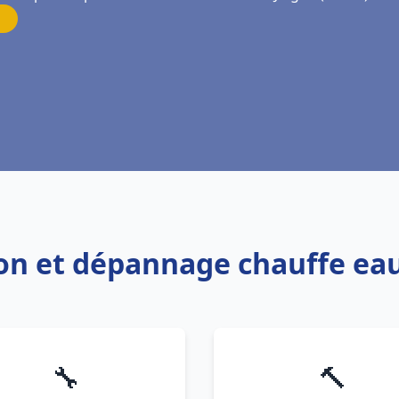
tion et dépannage chauffe ea
🔧
🔨