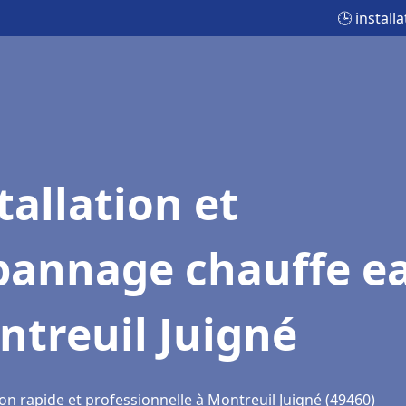
🕒 instal
tallation et
pannage chauffe e
treuil Juigné
on rapide et professionnelle à Montreuil Juigné (49460)