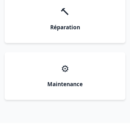
🔨
Réparation
⚙️
Maintenance