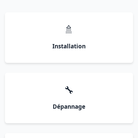
🚿
Installation
🔧
Dépannage