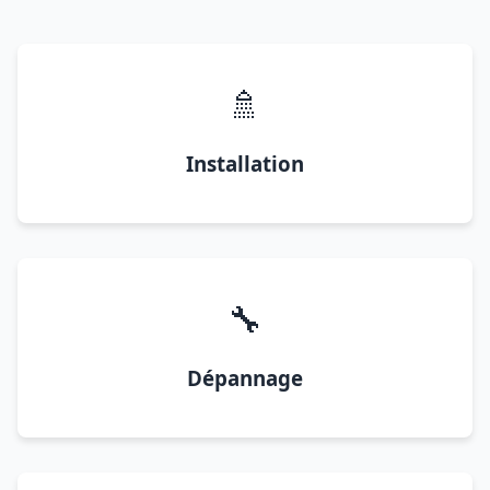
🚿
Installation
🔧
Dépannage