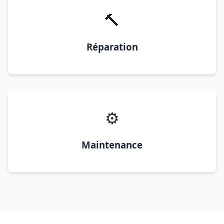
🔨
Réparation
⚙️
Maintenance