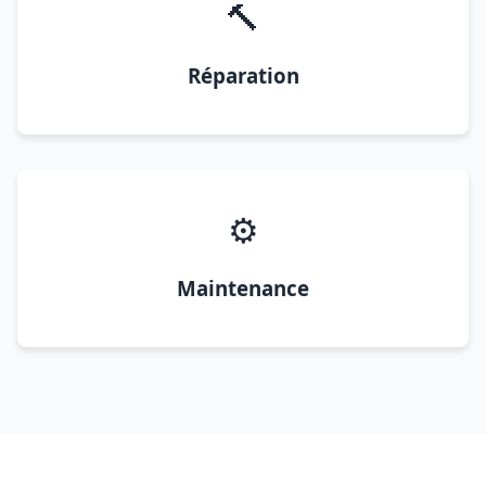
🔨
Réparation
⚙️
Maintenance