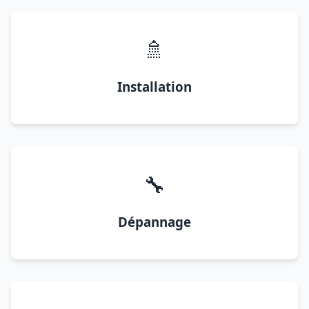
🚿
Installation
🔧
Dépannage