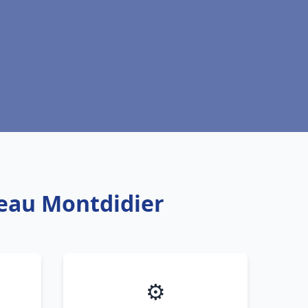
 eau Montdidier
⚙️