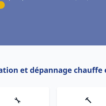
llation et dépannage chauffe
🔧
🔨