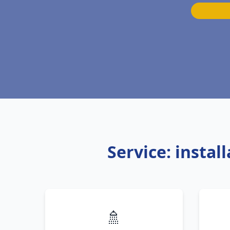
Service: insta
🚿