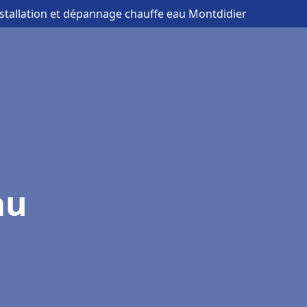
nstallation et dépannage chauffe eau Montdidier
au