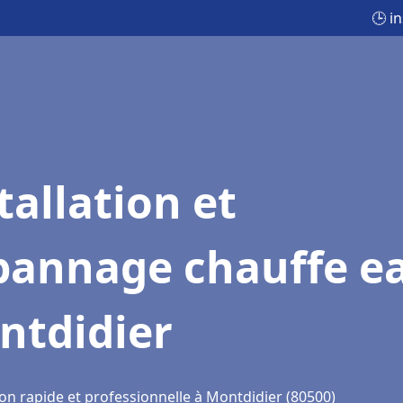
🕒 i
tallation et
pannage chauffe e
ntdidier
ion rapide et professionnelle à Montdidier (80500)