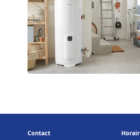
Contact
Horair