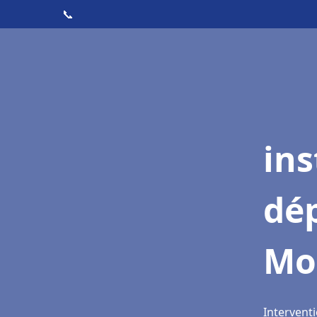
📞
ins
dé
Mo
Intervent